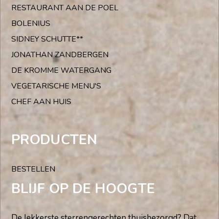
RESTAURANT AAN DE POEL
BOLENIUS
SIDNEY SCHUTTE**
JONATHAN ZANDBERGEN
DE KROMME WATERGANG
VEGETARISCHE MENU'S
CHEF AAN HUIS
PRODUCTEN
BESTELLEN
BLIJF OP DE HOOGTE
De lekkerste sterrengerechten thuisbezorgd? Dat